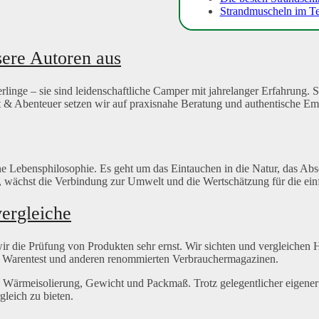
Strandmuscheln im Te
ere Autoren aus
linge – sie sind leidenschaftliche Camper mit jahrelanger Erfahrung.
 & Abenteuer setzen wir auf praxisnahe Beratung und authentische E
 eine Lebensphilosophie. Es geht um das Eintauchen in die Natur, das 
t, wächst die Verbindung zur Umwelt und die Wertschätzung für die ei
ergleiche
r die Prüfung von Produkten sehr ernst. Wir sichten und vergleichen H
g Warentest und anderen renommierten Verbrauchermagazinen.
Wärmeisolierung, Gewicht und Packmaß. Trotz gelegentlicher eigener P
leich zu bieten.