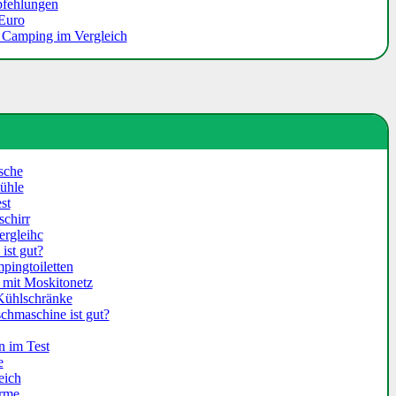
pfehlungen
 Euro
s Camping im Vergleich
sche
ühle
st
chirr
rgleihc
ist gut?
ingtoiletten
mit Moskitonetz
Kühlschränke
hmaschine ist gut?
n im Test
e
eich
irme