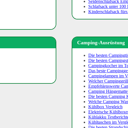
Seidenschlafsack Em
Schlafsack unter 100
Kinderschlafsack für
Camping-Ausrüstung
Die besten Campingti
Die besten Campingst
Campingkocher im Te
Das beste Campingges
Campinglampen im Ve
Welcher Campinggrill 
Empfehlenswerte Camp
Camping Hängematte 
Die besten Camping 
Welche Camping Wasc
Kühlbox Vergleich
Elektrische Kühlboxe
Kühlakku Testbericht
Kühltaschen im Vergl
Die besten Strandsch