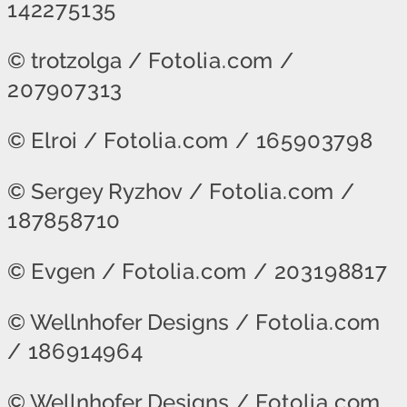
142275135
© trotzolga
/ Fotolia.com /
207907313
© Elroi
/ Fotolia.com / 165903798
© Sergey Ryzhov
/ Fotolia.com /
187858710
© Evgen
/ Fotolia.com / 203198817
© Wellnhofer Designs
/ Fotolia.com
/ 186914964
© Wellnhofer Designs
/ Fotolia.com