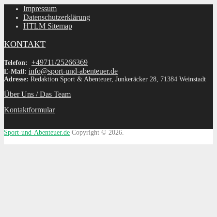
Impressum
Datenschutzerklärung
HTLM Sitemap
KONTAKT
+49711/25266369
Telefon:
info@sport-und-abenteuer.de
E-Mail:
Adresse:
Redaktion Sport & Abenteuer, Junkeräcker 28, 71384 Weinstadt
Über Uns / Das Team
Kontaktformular
Sport-und-Abenteuer.de
Copyright © 2026.