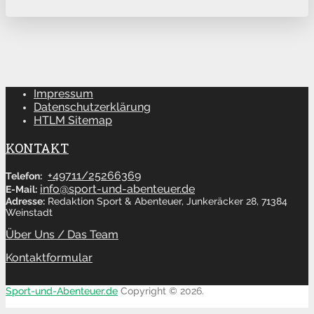
Impressum
Datenschutzerklärung
HTLM Sitemap
KONTAKT
+49711/25266369
Telefon:
info@sport-und-abenteuer.de
E-Mail:
Adresse:
Redaktion Sport & Abenteuer, Junkeräcker 28, 71384
Weinstadt
Über Uns / Das Team
Kontaktformular
Sport-und-Abenteuer.de
Copyright © 2026.