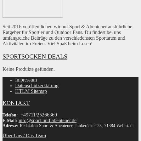
Seit 2016 veröffentlichen wir auf Sport & Abenteuer ausführliche
Ratgeber für Sportler und Outdoor-Fans. Du findest bei uns
umfangreiche Beiträge zu den verschiedensten Sportarten und
Aktivitäten im Freien. Viel Spaß beim Lesen!
SPORTSOCKEN DEALS
Keine Produkte gefunden.
Impressum
Datenschutzerklärung
HTLM Sitemap
KONTAKT
+49711/25266369
Telefon:
info@sport-und-abenteuer.de
E-Mail:
Adresse:
Redaktion Sport & Abenteuer, Junkeräcker 28, 71384 Weinstadt
Über Uns / Das Team