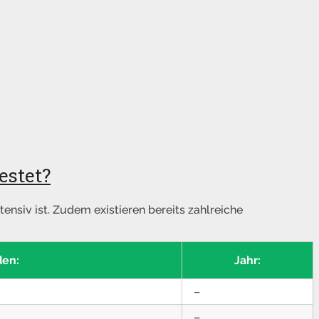
estet?
nsiv ist. Zudem existieren bereits zahlreiche
den:
Jahr:
–
–