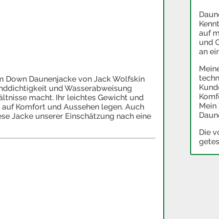
Daune
Kennt
auf m
und O
an ei
Meine
techn
um Down Daunenjacke von Jack Wolfskin
Kunde
Winddichtigkeit und Wasserabweisung
Komfo
ältnisse macht. Ihr leichtes Gewicht und
Mein 
ert auf Komfort und Aussehen legen. Auch
Daune
iese Jacke unserer Einschätzung nach eine
Die v
getes