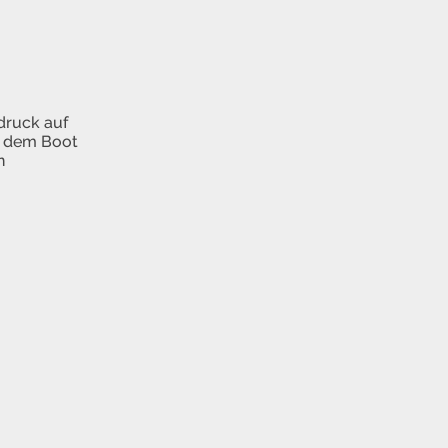
druck auf
us dem Boot
n