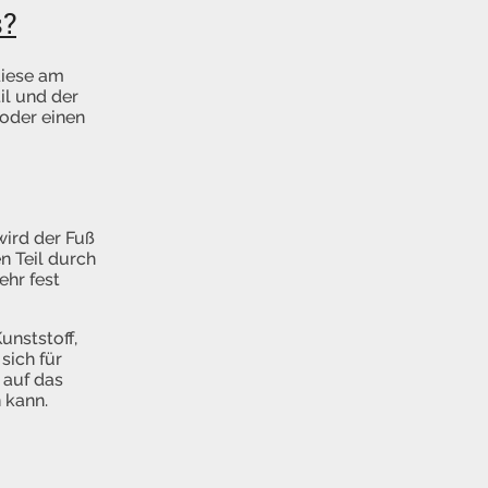
s?
diese am
il und der
oder einen
wird der Fuß
en Teil durch
ehr fest
unststoff,
sich für
 auf das
 kann.