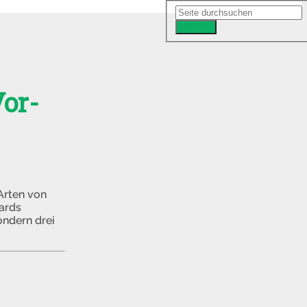
Suchen
or-
Arten von
ards
ondern drei