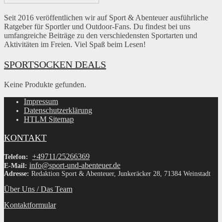
Seit 2016 veröffentlichen wir auf Sport & Abenteuer ausführliche
Ratgeber für Sportler und Outdoor-Fans. Du findest bei uns
umfangreiche Beiträge zu den verschiedensten Sportarten und
Aktivitäten im Freien. Viel Spaß beim Lesen!
SPORTSOCKEN DEALS
Keine Produkte gefunden.
Impressum
Datenschutzerklärung
HTLM Sitemap
KONTAKT
+49711/25266369
Telefon:
info@sport-und-abenteuer.de
E-Mail:
Adresse:
Redaktion Sport & Abenteuer, Junkeräcker 28, 71384 Weinstadt
Über Uns / Das Team
Kontaktformular