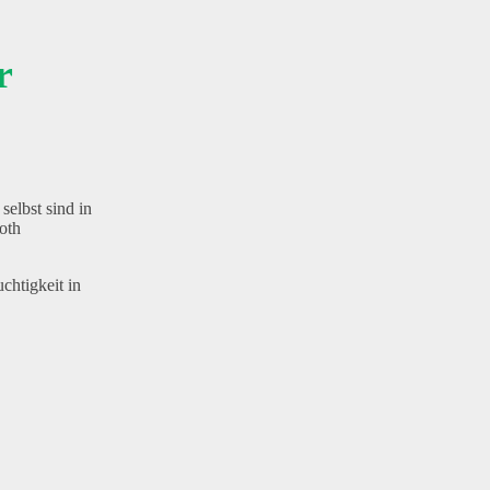
r
elbst sind in
oth
chtigkeit in