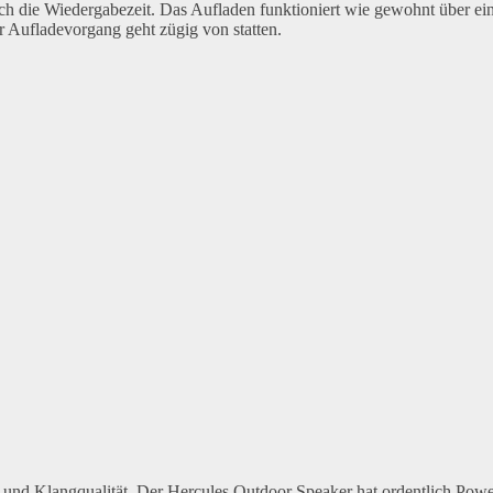
 auch die Wiedergabezeit. Das Aufladen funktioniert wie gewohnt über 
 Aufladevorgang geht zügig von statten.
 und Klangqualität. Der Hercules Outdoor Speaker hat ordentlich Powe