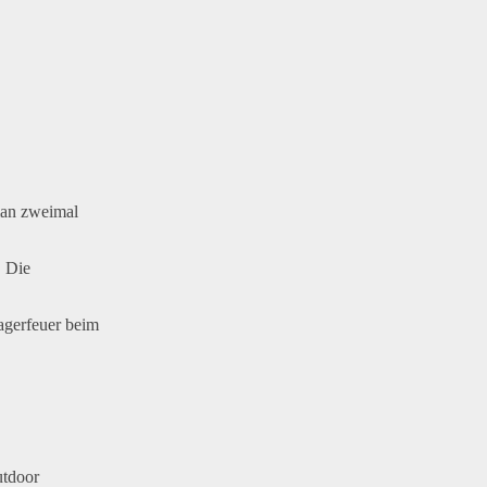
man zweimal
. Die
agerfeuer beim
utdoor