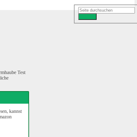
Suchen
urmhaube Test
liche
esen, kannst
Amazon