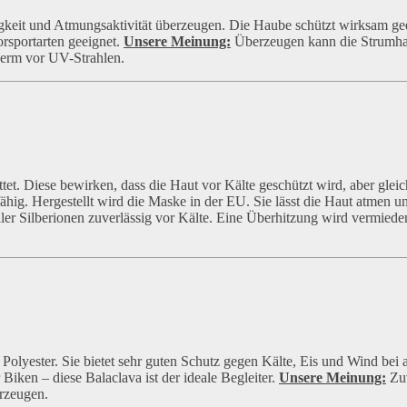
gkeit und Atmungsaktivität überzeugen. Die Haube schützt wirksam ge
rsportarten geeignet.
Unsere Meinung:
Überzeugen kann die Strumha
derm vor UV-Strahlen.
tet. Diese bewirken, dass die Haut vor Kälte geschützt wird, aber gleic
ähig. Hergestellt wird die Maske in der EU. Sie lässt die Haut atmen un
ler Silberionen zuverlässig vor Kälte. Eine Überhitzung wird vermiede
yester. Sie bietet sehr guten Schutz gegen Kälte, Eis und Wind bei 
Biken – diese Balaclava ist der ideale Begleiter.
Unsere Meinung:
Zuv
erzeugen.