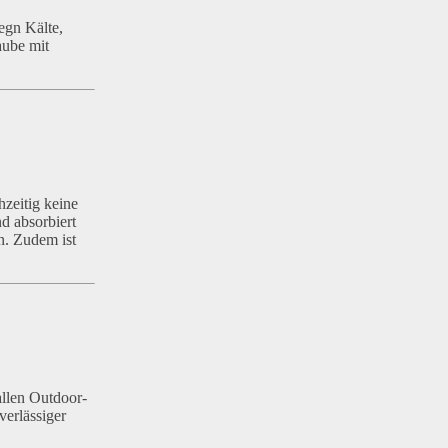
egn Kälte,
ube mit
hzeitig keine
d absorbiert
n. Zudem ist
allen Outdoor-
erlässiger