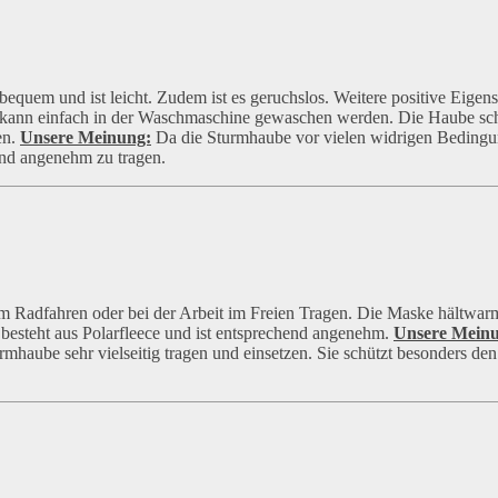
 bequem und ist leicht. Zudem ist es geruchslos. Weitere positive Eigen
 Sie kann einfach in der Waschmaschine gewaschen werden. Die Haube sc
en.
Unsere Meinung:
Da die Sturmhaube vor vielen widrigen Bedingu
 und angenehm zu tragen.
 Radfahren oder bei der Arbeit im Freien Tragen. Die Maske hältwarm,
 besteht aus Polarfleece und ist entsprechend angenehm.
Unsere Mein
haube sehr vielseitig tragen und einsetzen. Sie schützt besonders de