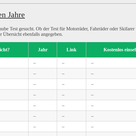
en Jahre
e Test gesucht. Ob der Test für Motorräder, Fahrräder oder Skifarer 
er Übersicht ebenfalls angegeben.
icht?
Jahr
Link
Kostenlos eins
–
–
–
–
–
–
–
–
–
–
–
–
–
–
–
–
–
–
–
–
–