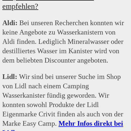
empfehlen?
Camping Wasserkanister, sondern auch Mittel gegen verstopften Abfluss,
Kategorien Garten, Wohnen, Freizeit und Sport.
und angeboten.
gegen Ausscheidungen oder vereiste Wege. Das Sortiment ist sehr
Aldi:
Bei unseren Recherchen konnten wir
umfangreich.
keine Angebote zu Wasserkanistern von
Aldi finden. Lediglich Mineralwasser oder
destilliertes Wasser im Kanister wird von
dem beliebten Discounter angeboten.
Lidl:
Wir sind bei unserer Suche im Shop
von Lidl nach einem Camping
Wasserkanister fündig geworden. Wir
konnten sowohl Produkte der Lidl
Eigenmarke Crivit finden als auch von der
Marke Easy Camp.
Mehr Infos direkt bei