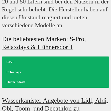
20 und 50 Litern sind bei den Nutzern in der
Regel sehr beliebt. Die Hersteller haben auf
diesen Umstand reagiert und bieten
verschiedene Modelle an.
Die beliebtesten Marken: S-Pro,
Relaxdays & Hühnersdorff
S-Pro
Relaxdays
Hühnersdorff
Im Shop von S-Pro finden Sie verschiedene Produkte, welche nicht nur
Relaxdays ist ein E-Commerce Unternehmen, welches in Halle an der
Das Unternehmen Hühnersdorff ist in Ludwigsburg ansässig und hat sich
Wasserkanister Angebote von Lidl, Aldi,
beim Camping, sondern auch im Alltag nützlich sind, und die
Saale niedergelassen ist. Im Shop werden die unterschiedlichsten
der Kunststoffverarbeitung verschrieben. Deshalb werden von
Obi, Toom und Decathlon zu
verschiedensten Probleme lösen können. Demzufolge gibt es nicht nur
Produkte aus verschiedenen Segmenten verkauft. Darunter sind die
Hühnersdorff die unterschiedlichsten Produkte aus Kunststoff gefertigt