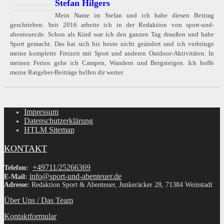
Stefan Hilgers
Mein Name ist Stefan und ich habe diesen Beitrag
geschrieben. Seit 2016 arbeite ich in der Redaktion von sport-und-
abenteuer.de. Schon als Kind war ich den ganzen Tag draußen und habe
Sport gemacht. Das hat sich bis heute nicht geändert und ich verbringe
meine komplette Freizeit mit Sport und anderen Outdoor-Aktivitäten. In
meinen Ferien gehe ich Campen, Wandern und Bergsteigen. Ich hoffe
meine Ratgeber-Beiträge helfen dir weiter.
Impressum
Datenschutzerklärung
HTLM Sitemap
KONTAKT
+49711/25266369
Telefon:
info@sport-und-abenteuer.de
E-Mail:
Adresse:
Redaktion Sport & Abenteuer, Junkeräcker 28, 71384 Weinstadt
Über Uns / Das Team
Kontaktformular