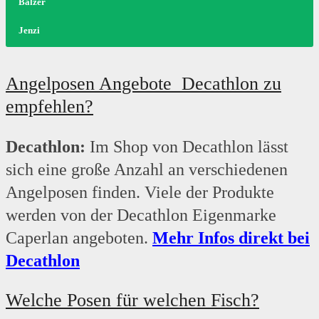
Balzer
Jenzi
Die Marke Behr ist bereits seit 1977 im Angelsport bekannt. Unter der
Bei der Marke Balzer finden Sie die verschiedensten Angebote rund um
Die Marke Jenzi ist ein Familienunternehmen aus Schwaben. Unter der
Angelposen Angebote Decathlon zu
Marke werden die verschiedensten Produkte rund um das Thema Angeln
das Thema Angeln. Das Unternehmen besteht bereits seit dem Jahr 1949
Marke werden beispielsweise Angelgeräte und passendes Zubehör
empfehlen?
angeboten. Dazu gehören unter anderem auch Angelposen.
und entwickelt immer wieder neue Produkte für den anspruchsvollen
angeboten. Angelposen dürfen deshalb im Sortiment von Jenzi nicht
Angler.
fehlen.
Decathlon:
Im Shop von Decathlon lässt
sich eine große Anzahl an verschiedenen
Angelposen finden. Viele der Produkte
werden von der Decathlon Eigenmarke
Caperlan angeboten.
Mehr Infos direkt bei
Decathlon
Welche Posen für welchen Fisch?