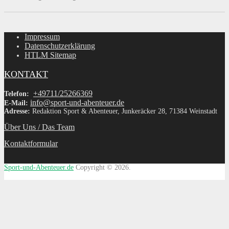
Impressum
Datenschutzerklärung
HTLM Sitemap
KONTAKT
+49711/25266369
Telefon:
info@sport-und-abenteuer.de
E-Mail:
Adresse:
Redaktion Sport & Abenteuer, Junkeräcker 28, 71384 Weinstadt
Über Uns / Das Team
Kontaktformular
Sport-und-Abenteuer.de
Copyright © 2026.